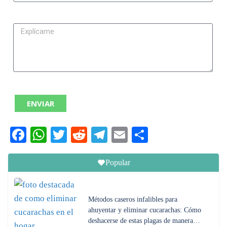
ENVIAR
Fa
W
T
R
Te
E
C
ce
ha
wi
ed
le
m
o
bo
ts
tte
di
Popular
gr
ail
m
ok
A
r
t
a
pa
pp
m
rti
Métodos caseros infalibles para
ahuyentar y eliminar cucarachas: Cómo
r
deshacerse de estas plagas de manera…