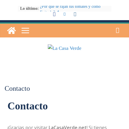
¿Por qué se rajan tus tomates y cómo
Lo último:
Evitarlo? 🍅
Guía para Cumplir con la Nueva Ley de
Bienestar Animal: ¿Qué Hacer si Tengo
una Mascota Prohibida? 🐾📜
La Nueva Ley de Bienestar Animal:
¿Cómo Afecta a los Periquitos, Loros y
Agapornis? 🐦
Cómo Lograr Juntas de Baldosas
Resplandecientes con un Limpiador
Casero Efectivo
Cómo Resolver el Problema de las Puntas
Secas en las Hojas de Tus Plantas: Una
Guía Exhaustiva 🌿
Contacto
Contacto
¡Gracias por visitar
LaCasaVerde.net
! Si tienes