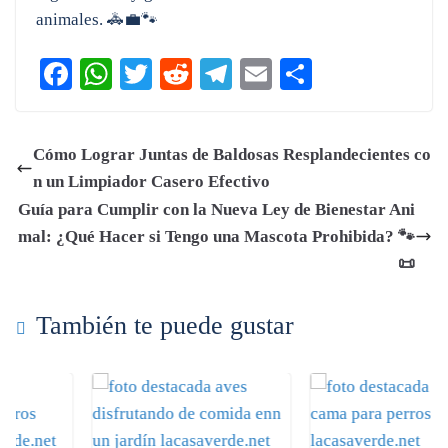
animales. 🚓💼🐾
Fa
W
T
R
Te
E
C
ce
ha
wi
ed
le
m
o
bo
ts
tte
di
gr
ail
m
Cómo Lograr Juntas de Baldosas Resplandecientes co
ok
A
r
t
a
pa
n un Limpiador Casero Efectivo
pp
m
rti
Guía para Cumplir con la Nueva Ley de Bienestar Ani
r
mal: ¿Qué Hacer si Tengo una Mascota Prohibida? 🐾
📜
También te puede gustar