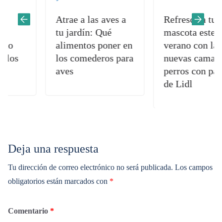
Atrae a las aves a
Refresca a tu
tu jardín: Qué
mascota este
alimentos poner en
verano con las
s
los comederos para
nuevas camas de
aves
perros con parasol
de Lidl
Deja una respuesta
Tu dirección de correo electrónico no será publicada.
Los campos
obligatorios están marcados con
*
Comentario
*