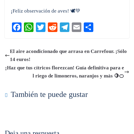
¡Feliz observación de aves! 🕊️💚
Fa
W
T
R
Te
E
C
ce
ha
wi
ed
le
m
o
bo
ts
tte
di
gr
ail
m
El aire acondicionado que arrasa en Carrefour. ¡Sólo
ok
A
r
t
a
pa
14 euros!
pp
m
rti
¡Haz que tus cítricos florezcan! Guía definitiva para e
r
l riego de limoneros, naranjos y más 🍋🍊
También te puede gustar
Deja una respuesta