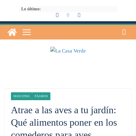
Saltar
Lo último:
al
contenido
MASCOTAS
PÁJAROS
Atrae a las aves a tu jardín:
Qué alimentos poner en los
comederos para aves