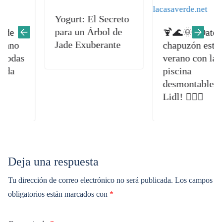
Yogurt: El Secreto
para un Árbol de
🍹🌊🌞 ¡Date un
Jade Exuberante
o
chapuzón este
as
verano con la
piscina
desmontable de
Lidl! 🏊‍♀️🎉
Deja una respuesta
Tu dirección de correo electrónico no será publicada.
Los campos
obligatorios están marcados con
*