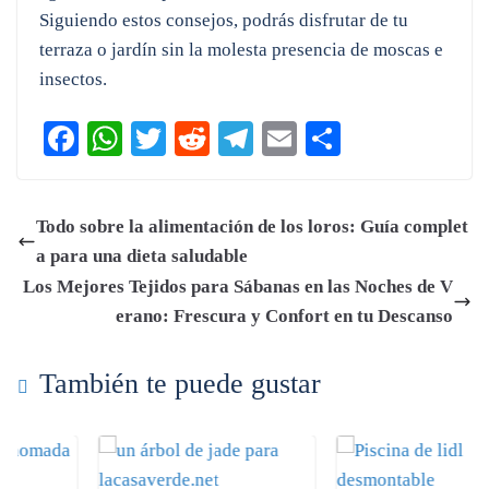
Siguiendo estos consejos, podrás disfrutar de tu
terraza o jardín sin la molesta presencia de moscas e
insectos.
Fa
W
T
R
Te
E
C
ce
ha
wi
ed
le
m
o
bo
ts
tte
di
gr
ail
m
Todo sobre la alimentación de los loros: Guía complet
ok
A
r
t
a
pa
a para una dieta saludable
pp
m
rti
Los Mejores Tejidos para Sábanas en las Noches de V
r
erano: Frescura y Confort en tu Descanso
También te puede gustar