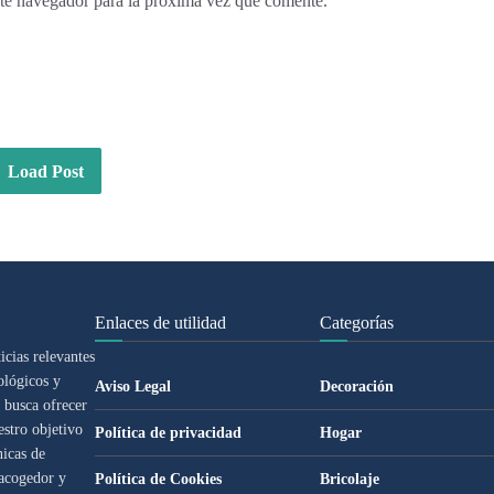
te navegador para la próxima vez que comente.
Load Post
Enlaces de utilidad
Categorías
cias relevantes
ológicos y
Aviso Legal
Decoración
 busca ofrecer
estro objetivo
Política de privacidad
Hogar
nicas de
 acogedor y
Política de Cookies
Bricolaje