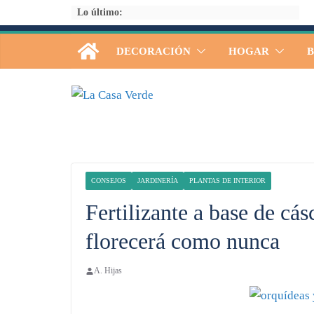
Saltar
Lo último:
al
contenido
DECORACIÓN
HOGAR
B
CONSEJOS
JARDINERÍA
PLANTAS DE INTERIOR
Fertilizante a base de cá
florecerá como nunca
A. Hijas