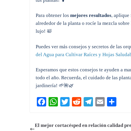
tus plantas! 🍹
Para obtener los
mejores resultados
, aplique
alrededor de la planta o rocíe la mezcla sobre
lujo! 🛀
Puedes ver más consejos y secretos de las or
del Agua para Cultivar Raíces y Hojas Saluda
Esperamos que estos consejos te ayuden a ma
todo el año. Recuerda, el cuidado de las planta
jardinería! 🌱🌺🌿
Fa
W
T
R
Te
E
C
ce
ha
wi
ed
le
m
o
bo
ts
tte
di
gr
ail
m
El mejor cortacésped en relación calidad pre
ok
A
r
t
a
pa