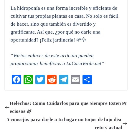
La hidroponía es una forma increíble y eficiente de
cultivar tus propias plantas en casa. No solo es fácil
de hacer, sino que también es divertido y
gratificante. Así que, ¿por qué no darle una
oportunidad? ¡Feliz jardinería! 🌱💦
“Varios enlaces de este articulo pueden
proporcionar beneficios a LaCasaVerde.net”
Fa
W
T
R
Te
E
C
ce
ha
wi
ed
le
m
o
bo
ts
tte
di
gr
ail
m
Helechos: Cómo Cuidarlos para que Siempre Estén Pr
ok
A
r
t
a
pa
eciosos 🌿
pp
m
rti
5 consejos para darle a tu hogar un toque de lujo disc
r
reto y actual