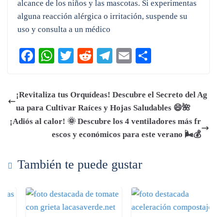
alcance de los niños y las mascotas. Si experimentas
alguna reacción alérgica o irritación, suspende su
uso y consulta a un médico
Fa
W
T
R
Te
E
C
ce
ha
wi
ed
le
m
o
bo
ts
tte
di
gr
ail
m
¡Revitaliza tus Orquídeas! Descubre el Secreto del Ag
ok
A
r
t
a
pa
ua para Cultivar Raíces y Hojas Saludables 😄🌺
pp
m
rti
¡Adiós al calor! 🌞 Descubre los 4 ventiladores más fr
r
escos y económicos para este verano 🌬️💰
También te puede gustar