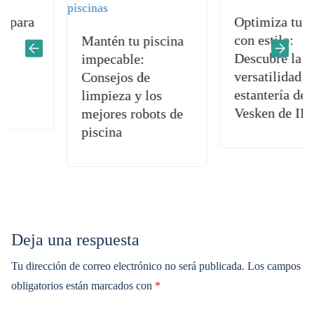
ra
Optimiza tu baño
con estilo:
Mantén tu piscina
Descubre la
impecable:
versatilidad de la
Consejos de
estantería de baño
limpieza y los
Vesken de IKEA
mejores robots de
piscina
Deja una respuesta
Tu dirección de correo electrónico no será publicada.
Los campos
obligatorios están marcados con
*