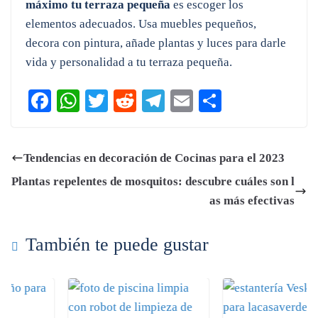
máximo tu terraza pequeña
es escoger los
elementos adecuados. Usa muebles pequeños,
decora con pintura, añade plantas y luces para darle
vida y personalidad a tu terraza pequeña.
Fa
W
T
R
Te
E
C
ce
ha
wi
ed
le
m
o
bo
ts
tte
di
gr
ail
m
Tendencias en decoración de Cocinas para el 2023
ok
A
r
t
a
pa
Plantas repelentes de mosquitos: descubre cuáles son l
pp
m
rti
as más efectivas
r
También te puede gustar