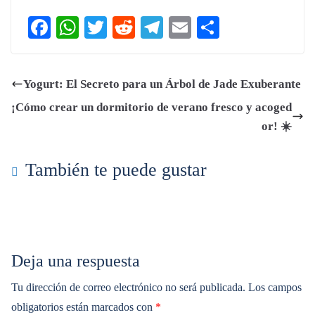
Fa
W
T
R
Te
E
C
ce
ha
wi
ed
le
m
o
bo
ts
tte
di
gr
ail
m
Yogurt: El Secreto para un Árbol de Jade Exuberante
ok
A
r
t
a
pa
¡Cómo crear un dormitorio de verano fresco y acoged
pp
m
rti
or! ☀️
r
También te puede gustar
Deja una respuesta
Tu dirección de correo electrónico no será publicada.
Los campos
obligatorios están marcados con
*