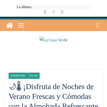
Saltar
Lo último:
al
contenido
DORMITORIO
HOGAR
🌙🌡️ ¡Disfruta de Noches de
Verano Frescas y Cómodas
con la Almohada Refrescante