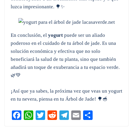
luzca impresionante. 🌳✨
En conclusión, el
yogurt
puede ser un aliado
poderoso en el cuidado de tu árbol de jade. Es una
solución económica y efectiva que no solo
beneficiará la salud de tu planta, sino que también
añadirá un toque de exuberancia a tu espacio verde.
🌿💚
¡Así que ya sabes, la próxima vez que veas un yogurt
en tu nevera, piensa en tu Árbol de Jade! 🌳🥣
Fa
W
T
R
Te
E
C
ce
ha
wi
ed
le
m
o