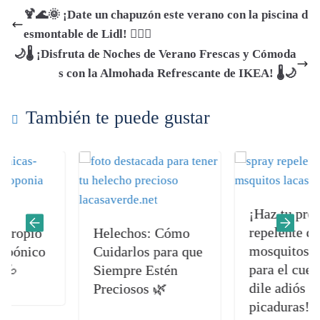
bo
ts
tte
di
gr
ail
m
🍹🌊🌞 ¡Date un chapuzón este verano con la piscina d
ok
A
r
t
a
pa
esmontable de Lidl! 🏊‍♀️🎉
pp
m
rti
🌙🌡️ ¡Disfruta de Noches de Verano Frescas y Cómoda
r
s con la Almohada Refrescante de IKEA! 🌡️🌙
También te puede gustar
¡Haz tu propio
repelente de
pio
Helechos: Cómo
mosquitos caser
ico
Cuidarlos para que
para el cuerpo y
Siempre Estén
dile adiós a las
Preciosos 🌿
picaduras! 🦟✋