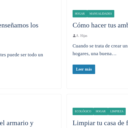
HOGAR
MANUALIDADES
 enseñamos los
Cómo hacer tus amb
A. Hijas
Cuando se trata de crear u
hogares, una buena…
ntes puede ser todo un
Leer más
ECOLÓGICO
HOGAR
LIMPIEZA
el armario y
Limpiar tu casa de 