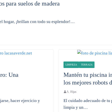
ros para suelos de madera
el hogar, ¡brillan con todo su esplendor!…
LIMPIEZA
TERRAZA
oro: Una
Mantén tu piscina i
los mejores robots d
A. Hijas
arse, hacer ejercicio y
El cuidado adecuado de tu p
limpia y un…