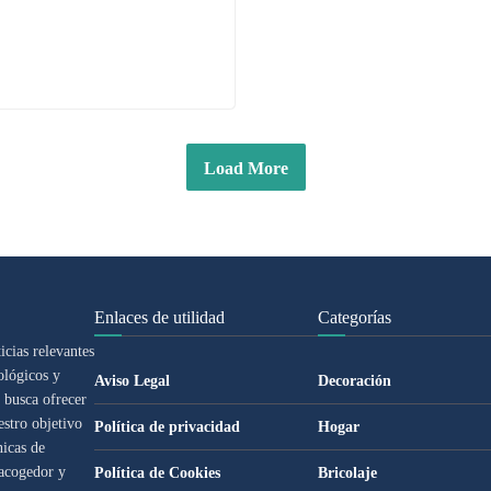
Load More
Enlaces de utilidad
Categorías
cias relevantes
ológicos y
Aviso Legal
Decoración
 busca ofrecer
estro objetivo
Política de privacidad
Hogar
nicas de
 acogedor y
Política de Cookies
Bricolaje