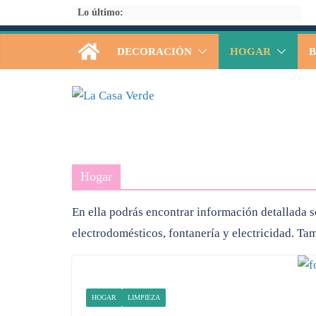
Saltar
Lo último:
al
contenido
DECORACIÓN
HOGAR
B
Hogar
En ella podrás encontrar información detallada s
electrodomésticos, fontanería y electricidad. Tam
HOGAR
LIMPIEZA