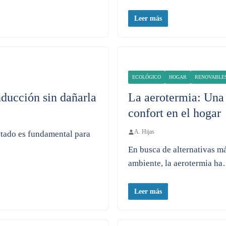
Leer más
ECOLÓGICO
HOGAR
RENOVABLE
nducción sin dañarla
La aerotermia: Una 
confort en el hogar
A. Hijas
stado es fundamental para
En busca de alternativas má
ambiente, la aerotermia h
Leer más