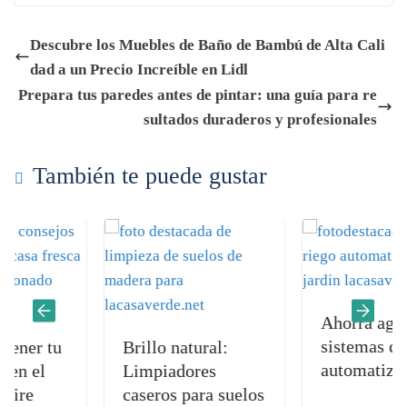
ce
ha
wi
ed
le
m
o
bo
ts
tte
di
gr
ail
m
Descubre los Muebles de Baño de Bambú de Alta Cali
ok
A
r
t
a
pa
dad a un Precio Increíble en Lidl
pp
m
rti
Prepara tus paredes antes de pintar: una guía para re
r
sultados duraderos y profesionales
También te puede gustar
Ahorra agua: Lo
sistemas de rieg
 tu
Brillo natural:
automatizados
l
Limpiadores
caseros para suelos