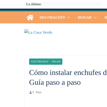
Saltar
Lo último:
al
contenido
DECORACIÓN
HOGAR
B
ELECTRICIDAD
HOGAR
Cómo instalar enchufes d
Guía paso a paso
A. Hijas