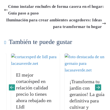
bo
ts
tte
di
gr
ail
m
Cómo instalar enchufes de forma casera en el hogar:
ok
A
r
t
a
pa
Guía paso a paso
pp
m
rti
Iluminación para crear ambientes acogedores: Ideas
r
para transformar tu hogar
También te puede gustar
El mejor
cortacésped en
¡Transforma tu
relación calidad
jardín con
precio lo tienes
geranios! La guía
ahora rebajado en
definitiva para
LIdl
cultivar y