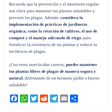
Recuerda que la prevención y el monitoreo regular
son clave para mantener tus plantas saludables y
prevenir las plagas. Además,
considera la
implementación de prácticas de jardinería
orgánica, como la rotación de cultivos, el uso de
compost y el manejo adecuado de riego
, para
fortalecer la resistencia de tus plantas y reducir la
incidencia de plagas.
¡Con estos insecticidas caseros,
puedes mantener
tus plantas libres de plagas de manera segura y
natural
, disfrutando de un hermoso jardín o huerto
saludable!
Fa
W
T
R
Te
E
C
ce
ha
wi
ed
le
m
o