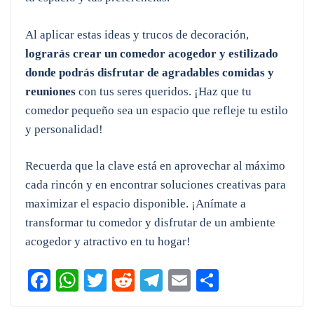
Al aplicar estas ideas y trucos de decoración,
lograrás crear un comedor acogedor y estilizado
donde podrás disfrutar de agradables comidas y
reuniones
con tus seres queridos. ¡Haz que tu
comedor pequeño sea un espacio que refleje tu estilo
y personalidad!
Recuerda que la clave está en aprovechar al máximo
cada rincón y en encontrar soluciones creativas para
maximizar el espacio disponible. ¡Anímate a
transformar tu comedor y disfrutar de un ambiente
acogedor y atractivo en tu hogar!
Fa
W
T
R
Te
E
C
ce
ha
wi
ed
le
m
o