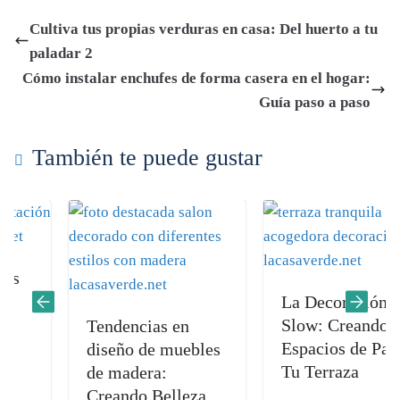
bo
ts
tte
di
gr
ail
m
Cultiva tus propias verduras en casa: Del huerto a tu
ok
A
r
t
a
pa
paladar 2
pp
m
rti
Cómo instalar enchufes de forma casera en el hogar:
r
Guía paso a paso
También te puede gustar
La Decoración
Slow: Creando
Tendencias en
Espacios de Paz en
diseño de muebles
Tu Terraza
de madera:
Creando Belleza