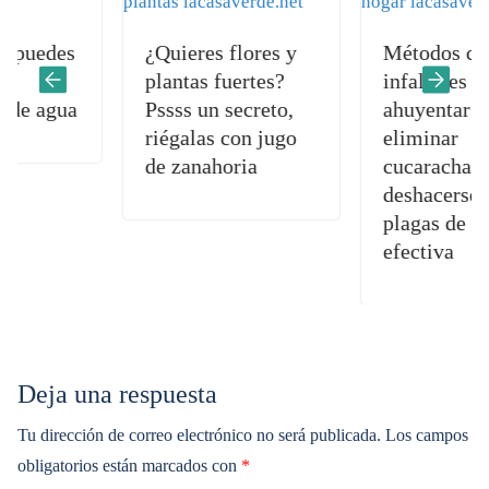
des
¿Quieres flores y
Métodos caseros
plantas fuertes?
infalibles para
agua
Pssss un secreto,
ahuyentar y
riégalas con jugo
eliminar
de zanahoria
cucarachas: Cóm
deshacerse de est
plagas de manera
efectiva
Deja una respuesta
Tu dirección de correo electrónico no será publicada.
Los campos
obligatorios están marcados con
*