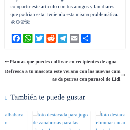
compartir este artículo con tus amigos y familiares
que podrían estar teniendo esta misma problemática.
🌼🌻🌸🌺
Fa
W
T
R
Te
E
C
ce
ha
wi
ed
le
m
o
bo
ts
tte
di
gr
ail
m
Plantas que puedes cultivar en recipientes de agua
ok
A
r
t
a
pa
Refresca a tu mascota este verano con las nuevas cam
pp
m
rti
as de perros con parasol de Lidl
r
También te puede gustar